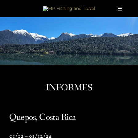
Skip
to
Toggle
content
Navigat
Acerca de
Destinos
Paquetes de viajes
INFORMES
Informes
Contacto
Quepos, Costa Rica
Español
01/02 – 01/12/24